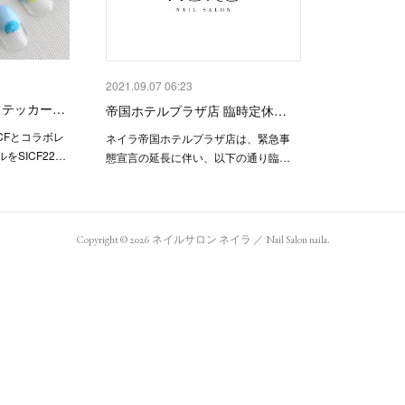
2021.09.07 06:23
イルステッカー…
帝国ホテルプラザ店 臨時定休…
CFとコラボレ
ネイラ帝国ホテルプラザ店は、緊急事
SICF22…
態宣言の延長に伴い、以下の通り臨…
Copyright ©
2026
ネイルサロン ネイラ ／ Nail Salon naila
.