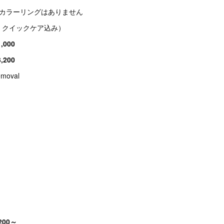
品カラーリングはありません
・クイックケア込み）
000
200
moval
00～