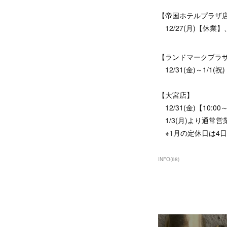
【帝国ホテルプラザ
12/27(月)【休業】、1
【ランドマークプラ
12/31(金)～1/1(
【大宮店】
12/31(金)【10:00～
1/3(月)より通常営
※1月の定休日は4日
INFO
(
68
)