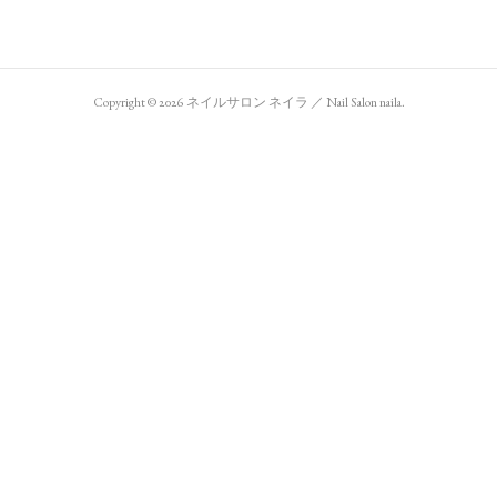
Copyright ©
2026
ネイルサロン ネイラ ／ Nail Salon naila
.