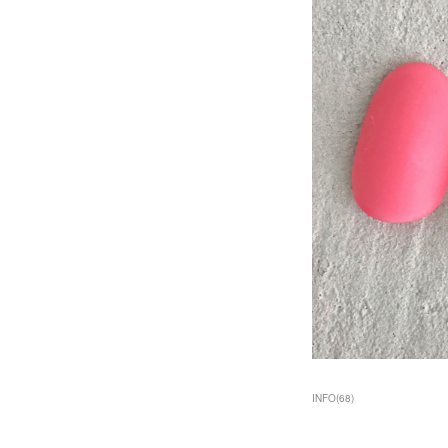
INFO
(
68
)